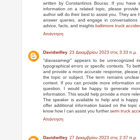
written by Constantinos Bouras. If you have s
information on a related topic, please provide 
author will do their best to assist you. They are 
answer queries, and engage in conversations o
advice, facts, and insights.
baltimore truck accide
Απάντηση
Davidwilley
23 Δεκεμβρίου 2023 στις 3:33 π.μ.
"diavasamegr" appears to be unrecognized in
typographical errors or specific contexts. To bet
and provide a more accurate response, please 
the topic or subject. The term remains unclear
context. If you can provide more information or
question, I would be happy to generate more 
information. This would help provide a more rel
The speaker is available to help and is happy
offer additional information based on the topic
know how I can assist you further.
semi truck acci
Απάντηση
Davidwilley
27 Δεκεμβρίου 2023 στις 2:37 π.μ.