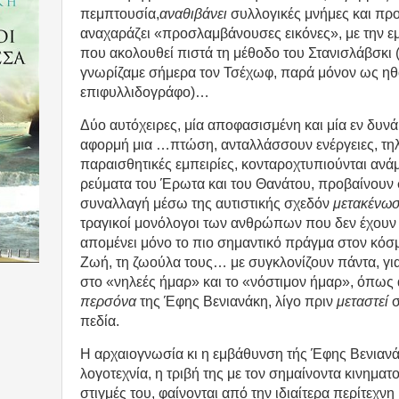
πεμπτουσία,
αναθιβάνει
συλλογικές μνήμες και πρ
αναχαράζει «προσλαμβάνουσες εικόνες», με την ε
που ακολουθεί πιστά τη μέθοδο του Στανισλάβσκι 
γνωρίζαμε σήμερα τον Τσέχωφ, παρά μόνον ως η
επιφυλλιδογράφο)…
Δύο αυτόχειρες, μία αποφασισμένη και μία εν δυνάμ
αφορμή μια …πτώση, ανταλλάσσουν ενέργειες, τηλ
παραισθητικές εμπειρίες, κονταροχτυπιούνται ανά
ρεύματα του Έρωτα και του Θανάτου, προβαίνουν σ
συναλλαγή μέσω της αυτιστικής σχεδόν
μετακένωσ
τραγικοί μονόλογοι των ανθρώπων που δεν έχουν 
απομένει μόνο το πιο σημαντικό πράγμα στον κόσμ
Ζωή, τη ζωούλα τους… με συγκλονίζουν πάντα, για
στο «νηλεές ήμαρ» και το «νόστιμον ήμαρ», όπως
περσόνα
της Έφης Βενιανάκη, λίγο πριν
μεταστεί
σ
πεδία.
Η αρχαιογνωσία κι η εμβάθυνση τής Έφης Βενιανά
λογοτεχνία, η τριβή της με τον σημαίνοντα κινηματ
στιγμές του, φαίνονται από την ιδιαίτερα περίτεχνη