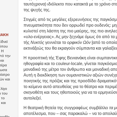
ταυτόχρονα) ιδιόλεκτο που κατακτά με το χρόνο στ
της ψυχής της.
Στιγμές από τις μεγάλες εξερευνήσεις της παγκόσμ
πνευματικότητα που δεν ορρωδεί προ ουδενός: μη
κυλιστεί στη λάσπη της πιο μαύρης, της πιο ανηλε
ΝΑΚΗ
«υλο-ενέργειας». Ας μην ξεχνάμε όμως ότι από τα
ίδνεϊ
τής
Νυκτός
γεννιέται το
ορφικόν Ωόν
[από το οποίο
 όπου
εκτινάξεώς του θα εκραγούν σύμπαντα και γαλαξίες
. Η
πό την
Η προοπτική τής Έφης Βενιανάκη είναι συμπαντικ
ναι
ηθογραφία και το couleur-locale, γίνεται παγκόσμι
τέρα
μοναδικό της μέτρο τον άνθρωπο και μοναδική απα
λωσα
θέατρο
Αυτή η διεκδίκηση των ουμανιστικών αξιών συνέχε
ών και
ποιητικής της πρόζας και της προσδίδει δραματικότ
το κείμενο αυτό απευθείας για το θέατρο και περιμ
λίγο
σκηνοθέτη και τους ηθοποιούς για να το ερμηνεύσο
ι του
αυτολεξεί.
 το
 και
Η θεατρική θητεία της συγγραφέως συμβάλλει
τα 
αποτέλεσμα, που – σας παρακαλώ – να το απολα
rofile.