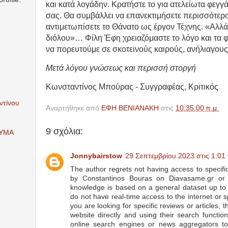
και κατά λογάδην. Κρατήστε το για ατελείωτα φεγγά
σας. Θα συμβάλλει να επανεκτιμήσετε περισσότερο
αντιμετωπίσετε το Θάνατο ως έργον Τέχνης. «Αλλά μ
διόλου»… Φίλη Έφη χρειαζόμαστε το λόγο και τα 
να πορευτούμε σε σκοτεινούς καιρούς, ανήλιαγους
Μετά λόγου γνώσεως και περισσή στοργή
Kωνσταντίνος Μπούρας - Συγγραφέας, Κριτικός
ντίνου
Αναρτήθηκε από
ΕΦΗ ΒΕΝΙΑΝΑΚΗ
στις
10:35:00 π.μ.
9 σχόλια:
ΕΥΜΑ
Jonnybairstow
29 Σεπτεμβρίου 2023 στις 1:01 
The author regrets not having access to specific 
by Constantinos Bouras on Diavasame.gr or 
knowledge is based on a general dataset up t
do not have real-time access to the internet or sp
you are looking for specific reviews or articles,
website directly and using their search functio
online search engines or news aggregators to 