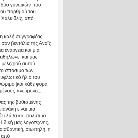
ι δύο γυναικών που
του πορθμού του
 Χαλκιδείς, από
, η καλή συγγραφέας
 σαν βεντάλια της Αναΐς
α ενάργεια και μια
αθηλώνει και μας
 μελιχρού αυτού
 το σπάσιμο των
τυφλωτικό ήλιο του
γνώριμο [και κάθε φορά
σμένους πνεύμονες.
ώνας της βυθισμένης
ιανάκη είναι μια
ει λάβα και πολύτιμα
Η δική μας λογοτέχνης,
 αισθαντική, σιωπηλή, η
ι από