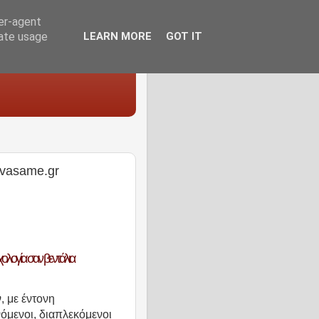
ser-agent
rate usage
LEARN MORE
GOT IT
avasame.gr
ολογία σαν βεντάλια
 με έντονη
όμενοι, διαπλεκόμενοι