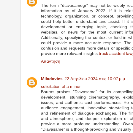
The term "diavasamegr" may not be widely reco
information as of January 2022. If it is rela
technology, organization, or concept, providi
could help better understand and assist. If it 
development or emerging topic, checking th
websites, or news for the most current inf
Additionally, specifying the context or field in 
could provide a more accurate response. The 
confusion and requests more details or specific co
provide more relevant insights.
truck accident la
Απάντηση
Miladavies
22 Απριλίου 2024 στις 10:07 μ.μ.
solicitation of a minor
Bouras praises "Diavasame" for its compelling
development, stunning cinematography, explo
issues, and authentic cast performances. He s
audience engagement, innovative storytelling t
and refinement of dialogue exchanges. The f
and atmosphere, and deeper exploration of ch
provide a more profound understanding. Overa
"Diavasame" is a thought-provoking and visually s