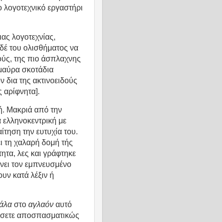
ο λογοτεχνικό εργαστήρι
ιας λογοτεχνίας,
δέ του ολισθήματος να
ούς, της πιο άσπλαχνης
 μαύρα σκοτάδια
ν δια της ακτινοειδούς
 αρίφνητα].
ή. Μακριά από την
α ελληνοκεντρική με
ίτηση την ευτυχία του.
ι τη χαλαρή δομή τής
ητα, λες και γράφτηκε
ένει τον εμπνευσμένο
υν κατά λέξιν ή
μάλα
στο
αγλαόν
αυτό
ύσετε αποσπασματικώς