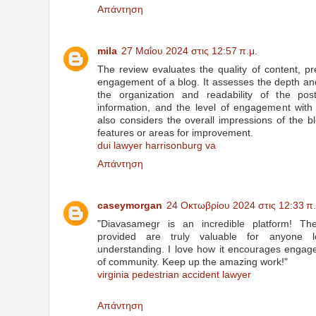
Απάντηση
mila
27 Μαΐου 2024 στις 12:57 π.μ.
The review evaluates the quality of content, pr
engagement of a blog. It assesses the depth and
the organization and readability of the pos
information, and the level of engagement with
also considers the overall impressions of the b
features or areas for improvement.
dui lawyer harrisonburg va
Απάντηση
caseymorgan
24 Οκτωβρίου 2024 στις 12:33 π.
"Diavasamegr is an incredible platform! Th
provided are truly valuable for anyone l
understanding. I love how it encourages engag
of community. Keep up the amazing work!"
virginia pedestrian accident lawyer
Απάντηση