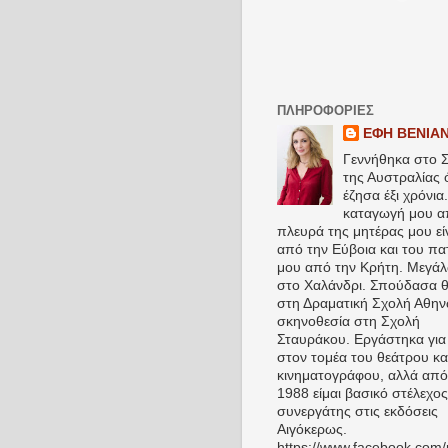
ΠΛΗΡΟΦΟΡΊΕΣ
ΕΦΗ ΒΕΝΙΑ
Γεννήθηκα στο Σ
της Αυστραλίας
έζησα έξι χρόνια
καταγωγή μου α
πλευρά της μητέρας μου εί
από την Εύβοια και του πα
μου από την Κρήτη. Μεγά
στο Χαλάνδρι. Σπούδασα 
στη Δραματική Σχολή Αθην
σκηνοθεσία στη Σχολή
Σταυράκου. Εργάστηκα για 
στον τομέα του θεάτρου κα
κινηματογράφου, αλλά από
1988 είμαι βασικό στέλεχος
συνεργάτης στις εκδόσεις
Αιγόκερως.
https://www.facebook.com/p