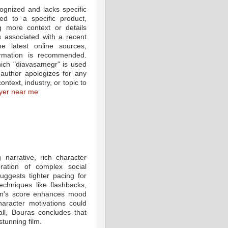
gnized and lacks specific
ted to a specific product,
ng more context or details
is associated with a recent
e latest online sources,
ormation is recommended.
which "diavasamegr" is used
author apologizes for any
ntext, industry, or topic to
wyer near me
 narrative, rich character
ration of complex social
uggests tighter pacing for
echniques like flashbacks,
ilm's score enhances mood
aracter motivations could
ll, Bouras concludes that
tunning film.