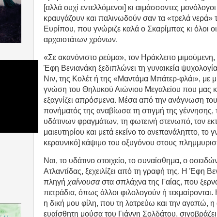
[αλλά ουχί εντελλόμενοι] κι αιμάσσοντες μονόλογο
κραυγάζουν και παλινωδούν σαν τα «τρελά νερά» 
Ευρίπου, που γνώριζε καλά ο Σκαρίμπας κι όλοι οι
αρχαιοτάτων χρόνων.
«Σε ακανόνιστο ρεύμα», τον Ηράκλειτο μιμούμενη
Έφη Βενιανάκη ξεδιπλώνει τη γυναικεία ψυχολογία
Νιν, της Κολέτ ή της «Μαντάμα Μπάτερ-φλάι», με μι
γνώση του Θηλυκού Αιώνιου Μεγαλείου που μας κ
εξαγνίζει απρόσμενα. Μέσα από την ανάγνωση του
πονήματός της αναβίωσα τη στιγμή της γέννησης,
υδάτινων φραγμάτων, τη φωτεινή στενωπό, τον εκ
μαιευτηρίου και μετά εκείνο το ανεπανάληπτο, το 
κεραυνικό] κάψιμο του οξυγόνου στους πλημμυρι
Ναι, το υδάτινο στοιχείο, το συναίσθημα, ο οσειδ
Ατλαντίδας, ξεχειλίζει από τη γραφή της. Η Έφη Βεν
πληγή
χαίνουσα
στα σπλάχνα της Γαίας, που ξερνά
πετράδια, όπως άλλοι φιλολογούν ή τεκμαίρονται. 
η δική μου φίλη, που τη λατρεύω και την αγαπώ, η
ευαίσθητη μούσα του Γιάννη Σολδάτου, σιγοβράζε