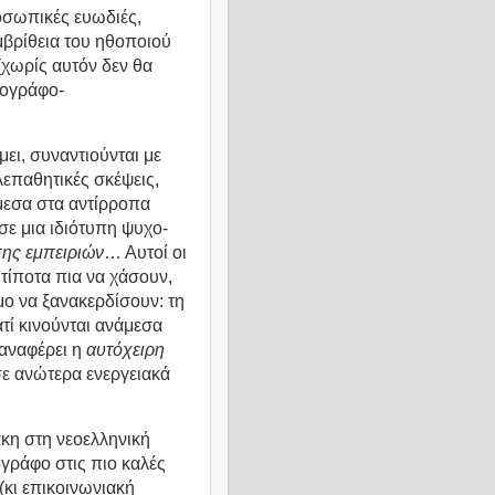
οσωπικές ευωδιές,
μβρίθεια του ηθοποιού
(χωρίς αυτόν δεν θα
θογράφο-
ει, συναντιούνται με
επαθητικές σκέψεις,
μεσα στα αντίρροπα
ε μια ιδιότυπη ψυχο-
ης εμπειριών
… Αυτοί οι
τίποτα πια να χάσουν,
ο να ξανακερδίσουν: τη
τί κινούνται ανάμεσα
 αναφέρει η
αυτόχειρη
ε ανώτερα ενεργειακά
κη στη νεοελληνική
ογράφο στις πιο καλές
 (κι επικοινωνιακή