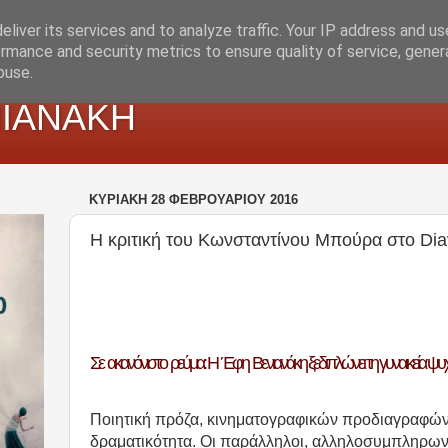
liver its services and to analyze traffic. Your IP address and u
rmance and security metrics to ensure quality of service, gene
buse.
ΙΑΝΑΚΗ
ΚΥΡΙΑΚΉ 28 ΦΕΒΡΟΥΑΡΊΟΥ 2016
Η κριτική του Κωνσταντίνου Μπούρα στο Di
Σε ακανόνιστο ρεύμα: Η Έφη Βενιανάκη ξεδιπλώνει τη γυναικεία ψυχ
Ποιητική πρόζα, κινηματογραφικών προδιαγραφών,
δραματικότητα. Οι παράλληλοι, αλληλοσυμπληρων